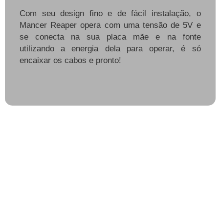
Com seu design fino e de fácil instalação, o
Mancer Reaper opera com uma tensão de 5V e
se conecta na sua placa mãe e na fonte
utilizando a energia dela para operar, é só
encaixar os cabos e pronto!