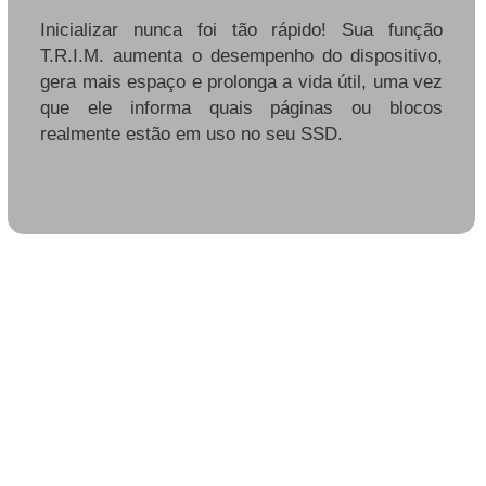
Inicializar nunca foi tão rápido! Sua função
T.R.I.M. aumenta o desempenho do dispositivo,
gera mais espaço e prolonga a vida útil, uma vez
que ele informa quais páginas ou blocos
realmente estão em uso no seu SSD.