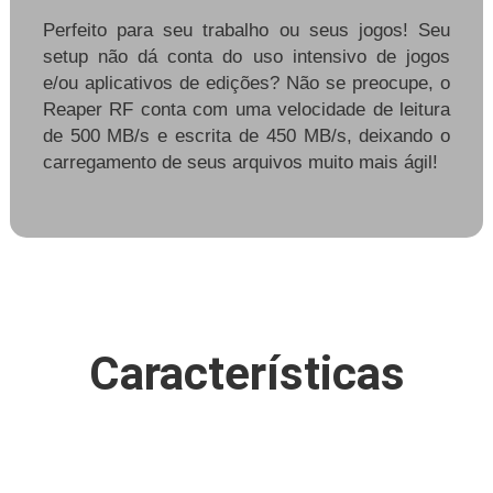
Perfeito para seu trabalho ou seus jogos! Seu
setup não dá conta do uso intensivo de jogos
e/ou aplicativos de edições? Não se preocupe, o
Reaper RF conta com uma velocidade de leitura
de 500 MB/s e escrita de 450 MB/s, deixando o
carregamento de seus arquivos muito mais ágil!
Características