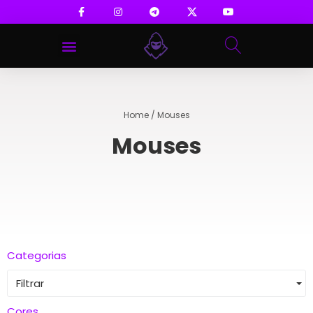
Home
/ Mouses
Mouses
Categorias
Filtrar
Cores