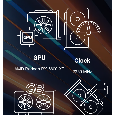
GPU
Clock
AMD Radeon RX 6600 XT
2359 MHz