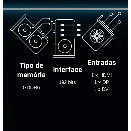
Entradas
Tipo de
Interface
memória
1 x HDMI
192 bits
1 x DP
GDDR6
1 x DVI