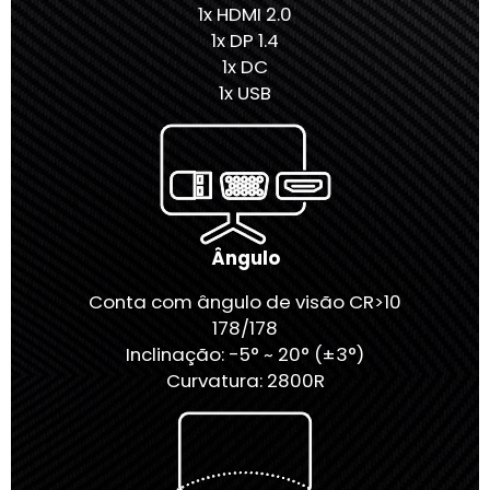
1x HDMI 2.0
1x DP 1.4
1x DC
1x USB
Ângulo
Conta com ângulo de visão CR>10
178/178
Inclinação: -5° ~ 20° (±3°)
Curvatura: 2800R