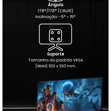
Ângulo
178°/178° (CR≥10)
Inclinação: -5° ~ 15°
Suporte
Tamanho do padrão VESA
(WxH) 100 x 100 mm.