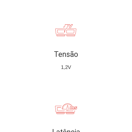
Tensão
1,2V