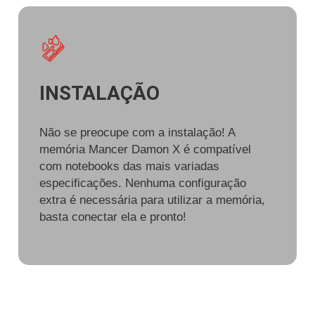
INSTALAÇÃO
Não se preocupe com a instalação! A
memória Mancer Damon X é compatível
com notebooks das mais variadas
especificações. Nenhuma configuração
extra é necessária para utilizar a memória,
basta conectar ela e pronto!