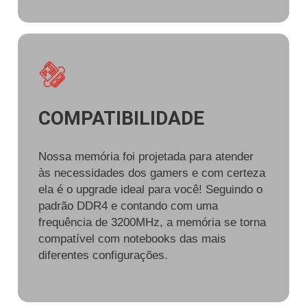
COMPATIBILIDADE
Nossa memória foi projetada para atender
às necessidades dos gamers e com certeza
ela é o upgrade ideal para você! Seguindo o
padrão DDR4 e contando com uma
frequência de 3200MHz, a memória se torna
compatível com notebooks das mais
diferentes configurações.