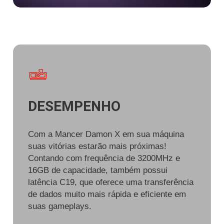
DESEMPENHO
Com a Mancer Damon X em sua máquina
suas vitórias estarão mais próximas!
Contando com frequência de 3200MHz e
16GB de capacidade, também possui
latência C19, que oferece uma transferência
de dados muito mais rápida e eficiente em
suas gameplays.