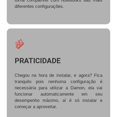
torna compatível com notebooks das mais
diferentes configurações.
PRATICIDADE
Chegou na hora de instalar, e agora? Fica
tranquilo pois nenhuma configuração é
necessária para utilizar a Damon, ela vai
funcionar automaticamente em seu
desempenho máximo, aí é só instalar e
começar a aproveitar.