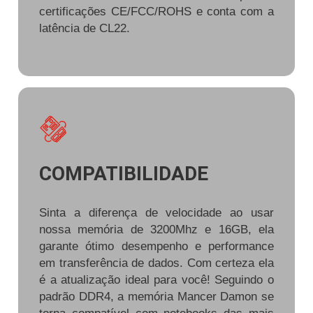
certificações CE/FCC/ROHS e conta com a
latência de CL22.
COMPATIBILIDADE
Sinta a diferença de velocidade ao usar
nossa memória de 3200Mhz e 16GB, ela
garante ótimo desempenho e performance
em transferência de dados. Com certeza ela
é a atualização ideal para você! Seguindo o
padrão DDR4, a memória Mancer Damon se