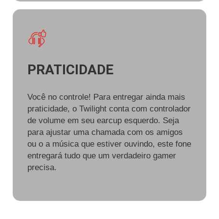
PRATICIDADE
Você no controle! Para entregar ainda mais
praticidade, o Twilight conta com controlador
de volume em seu earcup esquerdo. Seja
para ajustar uma chamada com os amigos
ou o a música que estiver ouvindo, este fone
entregará tudo que um verdadeiro gamer
precisa.