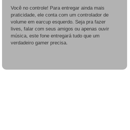
Você no controle! Para entregar ainda mais
praticidade, ele conta com um controlador de
volume em earcup esquerdo. Seja pra fazer
lives, falar com seus amigos ou apenas ouvir
música, este fone entregará tudo que um
verdadeiro gamer precisa.