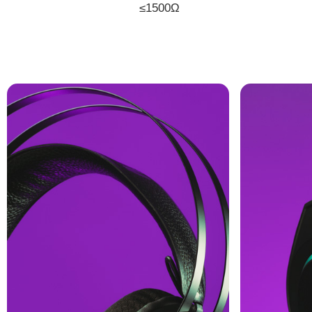
≤1500Ω