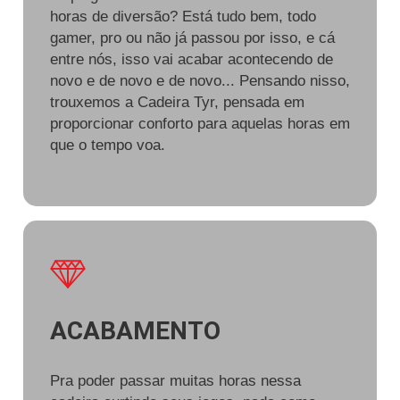
horas de diversão? Está tudo bem, todo
gamer, pro ou não já passou por isso, e cá
entre nós, isso vai acabar acontecendo de
novo e de novo e de novo... Pensando nisso,
trouxemos a Cadeira Tyr, pensada em
proporcionar conforto para aquelas horas em
que o tempo voa.
ACABAMENTO
Pra poder passar muitas horas nessa