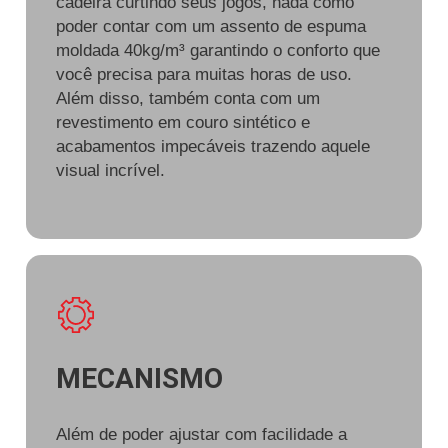
cadeira curtindo seus jogos, nada como
poder contar com um assento de espuma
moldada 40kg/m³ garantindo o conforto que
você precisa para muitas horas de uso.
Além disso, também conta com um
revestimento em couro sintético e
acabamentos impecáveis trazendo aquele
visual incrível.
MECANISMO
Além de poder ajustar com facilidade a